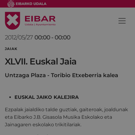
2012/05/27
00:00
-
00:00
JAIAK
XLVII. Euskal Jaia
Untzaga Plaza - Toribio Etxeberria kalea
EUSKAL JAIKO KALEJIRA
Ezpalak jaialdiko talde guztiak, gaiteroak, joaldunak
eta Eibarko J.B. Gisasola Musika Eskolako eta
Jainagaren eskolako trikitilariak.