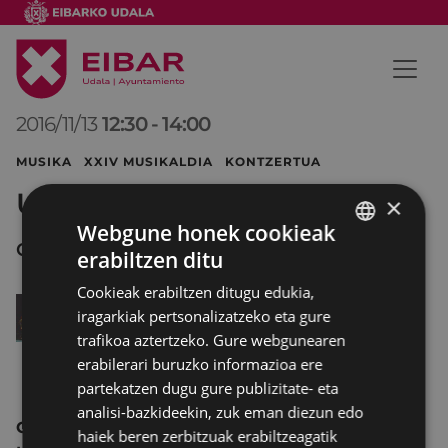
2016/11/13
12:30
-
14:00
MUSIKA XXIV MUSIKALDIA KONTZERTUA
USARTZA Txistulari banda
×
Webgune honek cookieak
COLISEO Antzokia
erabiltzen ditu
BASQUE
Cookieak erabiltzen ditugu edukia,
SPANISH
iragarkiak pertsonalizatzeko eta gure
trafikoa aztertzeko. Gure webgunearen
erabilerari buruzko informazioa ere
partekatzen dugu gure publizitate- eta
analisi-bazkideekin, zuk eman diezun edo
Ganbera-kontzertua
“Harituz” hari- laukotea,
haiek beren zerbitzuak erabiltzeagatik