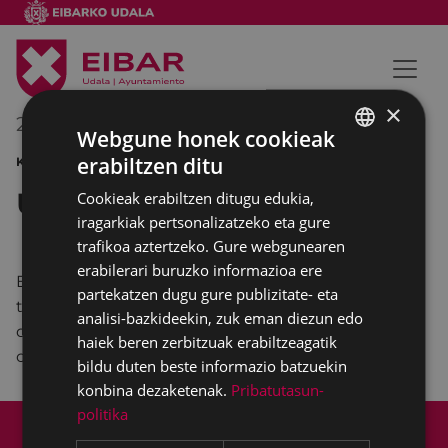
×
2012/01/01
10:00
-
14:00
Webgune honek cookieak
erabiltzen ditu
KIROLAK
BASQUE
Urkora igoera
Cookieak erabiltzen ditugu edukia,
SPANISH
iragarkiak pertsonalizatzeko eta gure
trafikoa aztertzeko. Gure webgunearen
erabilerari buruzko informazioa ere
Eibarko Klub Deportiboa eta eta kittok salda eta
partekatzen dugu gure publizitate- eta
txorizoa eskainiko diete urteberri egunean Urkora
analisi-bazkideekin, zuk eman diezun edo
doazen guztiei Ixuan kokatutako txoznan. Eman
haiek beren zerbitzuak erabiltzeagatik
ongietorri ezinhobea urteari Urkora igoz!
bildu duten beste informazio batzuekin
konbina dezaketenak.
Pribatutasun-
politika
Web mapa
Irisgarritasuna
Kontaktua
Lege-oharra
Cookien politika