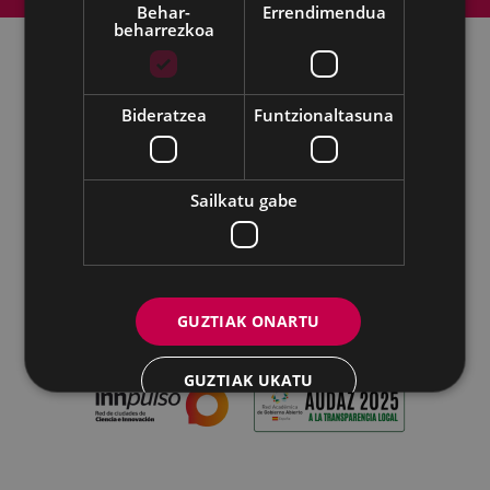
Lege-oharra
Cookien politika
Behar-
Errendimendua
beharrezkoa
Udalaren sare sozial guztiak
Bideratzea
Funtzionaltasuna
Eibarko Udala - Untzaga plaza, 1 | 20600 Eibar
Tfnoa.: 943 70 84 00 / 010 | Faxa: 943 70 84 16 |
Sailkatu gabe
pegora@eibar.eus
IFZ: P2003100A | DIR3 L01200300
GUZTIAK ONARTU
GUZTIAK UKATU
XEHETASUNAK ERAKUTSI