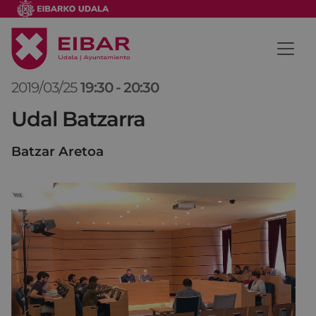
2019/03/25
19:30
-
20:30
Udal Batzarra
Batzar Aretoa