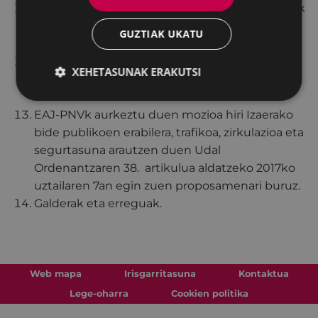
Irabazik aurkeztutako mozioa: “Janariak alperrik
botatzea ekidin, ingurumen- eta gizarte-
GUZTIAK UKATU
hobekuntzarekin bat eginez”.
EAJ-PNVk aurkeztu duen mozioa Txontaren
XEHETASUNAK ERAKUTSI
etorkizuna erabakitzeko gogoeta partekatuari
buruzkoa.
EAJ-PNVk aurkeztu duen mozioa hiri Izaerako
bide publikoen erabilera, trafikoa, zirkulazioa eta
segurtasuna arautzen duen Udal
Ordenantzaren 38. artikulua aldatzeko 2017ko
uztailaren 7an egin zuen proposamenari buruz.
Galderak eta erreguak.
Web mapa
Irisgarritasuna
Kontaktua
Lege-oharra
Cookien politika