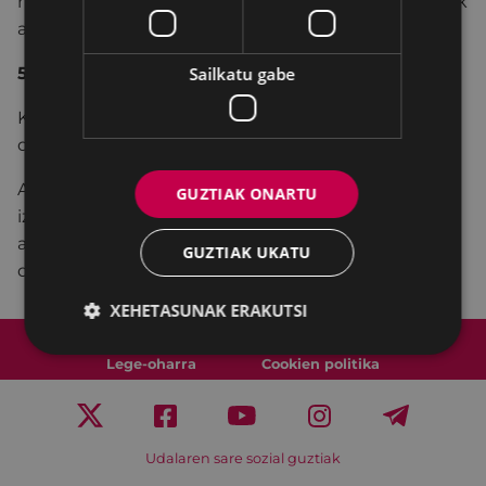
nazioarteko lankidetzarako diru-laguntzen Oinarriak
aldatzeko proposamena.
5. ATALA
Sailkatu gabe
Kontu, Ogasun eta Ondare Lan Batzordetik
diktamena.
Aurrekontuen III. Eranskina: Diru-laguntza
GUZTIAK ONARTU
izendunena, eta Diru-laguntzen Plan Estrategikoa
aldatzeko proposamena: Klub de Judo Kalamuari
GUZTIAK UKATU
diru-laguntza.
XEHETASUNAK ERAKUTSI
Web mapa
Irisgarritasuna
Kontaktua
Lege-oharra
Cookien politika
Udalaren sare sozial guztiak