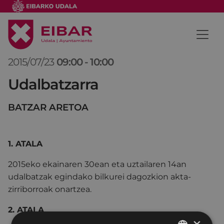
2015/07/23
09:00
-
10:00
Udalbatzarra
BATZAR ARETOA
1. ATALA
2015eko ekainaren 30ean eta uztailaren 14an
udalbatzak egindako bilkurei dagozkion akta-
zirriborroak onartzea.
2. ATALA
×