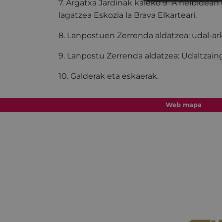
7. Argatxa Jardinak kaleko 9
A helbidean
lagatzea
Eskozia
la
Brava
Elkarteari.
8. Lanpostuen Zerrenda aldatzea: udal-ar
9. Lanpostu Zerrenda aldatzea: Udaltzai
10. Galderak eta eskaerak.
Web mapa