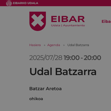
Eiba
Hasiera
Agenda
Udal Batzarra
2025/07/28
19:00
-
20:00
Udal Batzarra
Batzar Aretoa
ohikoa