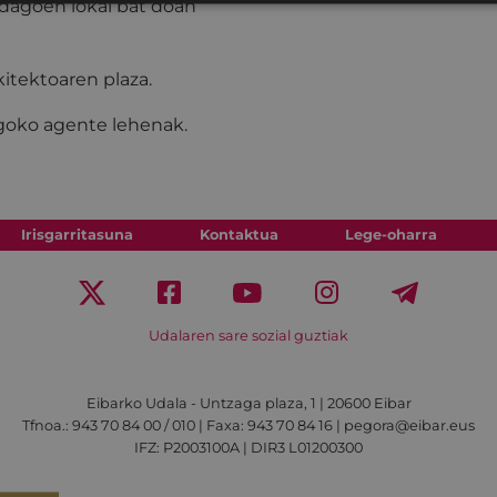
dagoen
lokal
bat
doan
kitektoaren plaza.
ngoko agente lehenak.
Irisgarritasuna
Kontaktua
Lege-oharra
Udalaren sare sozial guztiak
Eibarko Udala - Untzaga plaza, 1 | 20600 Eibar
Tfnoa.: 943 70 84 00 / 010 | Faxa: 943 70 84 16 | pegora@eibar.eus
IFZ: P2003100A | DIR3 L01200300