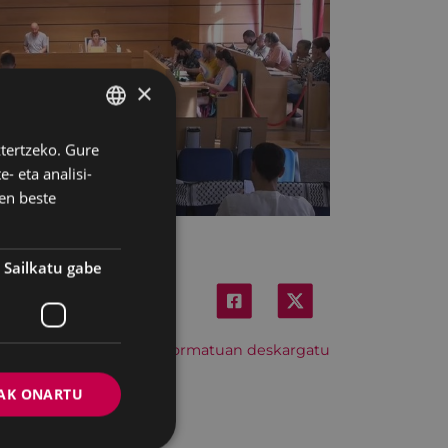
×
ztertzeko. Gure
BASQUE
- eta analisi-
SPANISH
en beste
Sailkatu gabe
Hitzordu hau iCal formatuan deskargatu
AK ONARTU