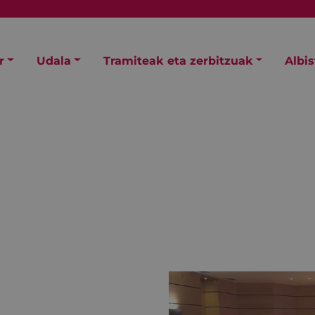
r
Udala
Tramiteak eta zerbitzuak
Albi