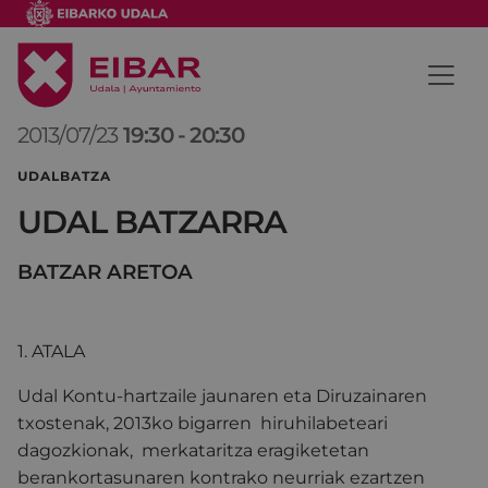
2013/07/23
19:30
-
20:30
UDALBATZA
UDAL BATZARRA
BATZAR ARETOA
1. ATALA
Udal Kontu-hartzaile jaunaren eta Diruzainaren
txostenak, 2013ko bigarren hiruhilabeteari
dagozkionak, merkataritza eragiketetan
berankortasunaren kontrako neurriak ezartzen