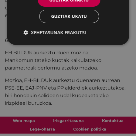
okupatu eta erabiltzeari buruzko udal-
ordenantzaren aldaketari hasierako onarpena
ematea
GUZTIAK UKATU
XEHETASUNAK ERAKUTSI
6. ATALA
EH BILDUk aurkeztu duen mozioa:
Mankomunitateko kuotak kalkulatzeko
parametroak berformulatzeko mozioa.
Mozioa, EH-BILDUk aurkeztu duenaren aurrean
PSE-EE, EAJ-PNV eta PP alderdiek aurkeztutakoa,
hiri hondakin solidoen udal kudeaketarako
irizpideei buruzkoa.
Web mapa
Irisgarritasuna
Kontaktua
Lege-oharra
Cookien politika