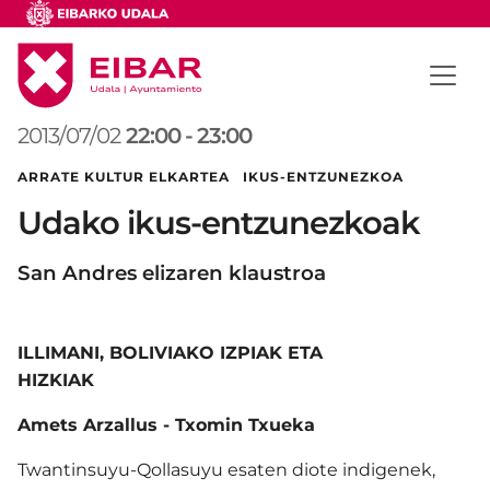
2013/07/02
22:00
-
23:00
ARRATE KULTUR ELKARTEA IKUS-ENTZUNEZKOA
Udako ikus-entzunezkoak
San Andres elizaren klaustroa
ILLIMANI, BOLIVIAKO IZPIAK ETA
HIZKIAK
Amets Arzallus - Txomin Txueka
Twantinsuyu-Qollasuyu esaten diote indigenek,