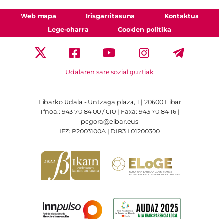
Web mapa
Irisgarritasuna
Kontaktua
Lege-oharra
Cookien politika
Udalaren sare sozial guztiak
Eibarko Udala - Untzaga plaza, 1 | 20600 Eibar
Tfnoa.: 943 70 84 00 / 010 | Faxa: 943 70 84 16 |
pegora@eibar.eus
IFZ: P2003100A | DIR3 L01200300