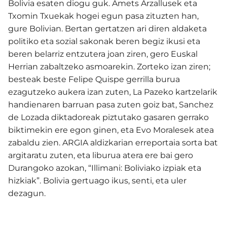
Bolivia esaten diogu guk. Amets Arzallusek eta
Txomin Txuekak hogei egun pasa zituzten han,
gure Bolivian. Bertan gertatzen ari diren aldaketa
politiko eta sozial sakonak beren begiz ikusi eta
beren belarriz entzutera joan ziren, gero Euskal
Herrian zabaltzeko asmoarekin. Zorteko izan ziren;
besteak beste Felipe Quispe gerrilla burua
ezagutzeko aukera izan zuten, La Pazeko kartzelarik
handienaren barruan pasa zuten goiz bat, Sanchez
de Lozada diktadoreak piztutako gasaren gerrako
biktimekin ere egon ginen, eta Evo Moralesek atea
zabaldu zien. ARGIA aldizkarian erreportaia sorta bat
argitaratu zuten, eta liburua atera ere bai gero
Durangoko azokan, “Illimani: Boliviako izpiak eta
hizkiak”. Bolivia gertuago ikus, senti, eta uler
dezagun.