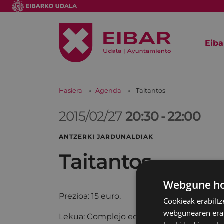
Eiba
Hasiera
Agenda
Taitantos
2015/02/27
20:30
-
22:00
ANTZERKI JARDUNALDIAK
Taitantos
Webgune hon
Prezioa: 15 euro.
Cookieak erabiltz
webgunearen erabi
Lekua: Complejo educativo.