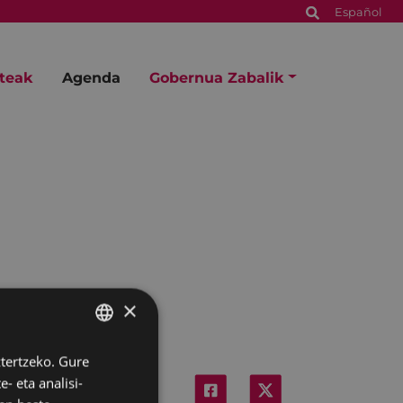
Español
steak
Agenda
Gobernua Zabalik
×
ztertzeko. Gure
BASQUE
- eta analisi-
SPANISH