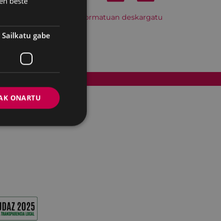
en beste
Hitzordu hau iCal formatuan deskargatu
Sailkatu gabe
Cookien politika
AK ONARTU