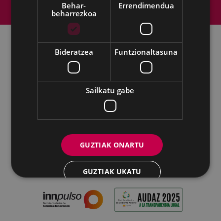
Web mapa
Irisgarritasuna
Kontaktua
Behar-
Errendimendua
beharrezkoa
Lege-oharra
Cookien politika
Bideratzea
Funtzionaltasuna
Udalaren sare sozial guztiak
Sailkatu gabe
Eibarko Udala - Untzaga plaza, 1 | 20600 Eibar
Tfnoa.: 943 70 84 00 / 010 | Faxa: 943 70 84 16 |
pegora@eibar.eus
IFZ: P2003100A | DIR3 L01200300
GUZTIAK ONARTU
GUZTIAK UKATU
XEHETASUNAK ERAKUTSI