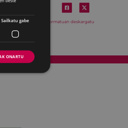
en beste
Sailkatu gabe
Hitzordu hau iCal formatuan deskargatu
AK ONARTU
Cookien politika