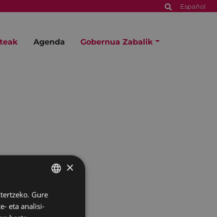
Español
steak
Agenda
Gobernua Zabalik
×
ztertzeko. Gure
BASQUE
- eta analisi-
SPANISH