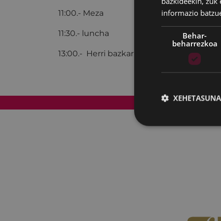
bazkideekin, zuk 
informazio batzu
11:00.- Meza
11:30.- luncha
Behar-
beharrezkoa
13:00.- Herri bazkaria.
XEHETASUNA
Web mapa