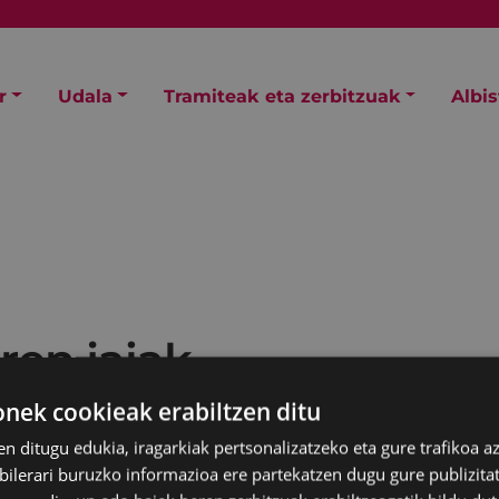
r
Udala
Tramiteak eta zerbitzuak
Albi
ren jaiak
ek cookieak erabiltzen ditu
en ditugu edukia, iragarkiak pertsonalizatzeko eta gure trafikoa a
lerari buruzko informazioa ere partekatzen dugu gure publizitate