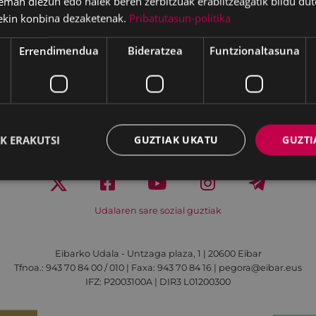
eman diezun edo haiek beren zerbitzuak erabiltzeagatik bildu dut
ekin konbina dezaketenak.
Pribatutasun-politika
Errendimendua
Bideratzea
Funtzionaltasuna
K ERAKUTSI
GUZTIAK UKATU
GUZTI
Irisgarritasuna
Kontaktua
Lege-oharra
Udalaren sare sozial guztiak
Eibarko Udala - Untzaga plaza, 1 | 20600 Eibar
Tfnoa.: 943 70 84 00 / 010 | Faxa: 943 70 84 16 | pegora@eibar.eus
IFZ: P2003100A | DIR3 L01200300