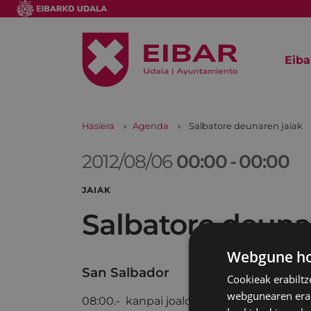
Eiba
Hasiera
Agenda
Salbatore deunaren jaiak
2012/08/06
00:00
-
00:00
JAIAK
Salbatore deuna
Webgune hon
San Salbador
Cookieak erabiltz
webgunearen erabi
08:00.- kanpai joaldia eta txupinazoa