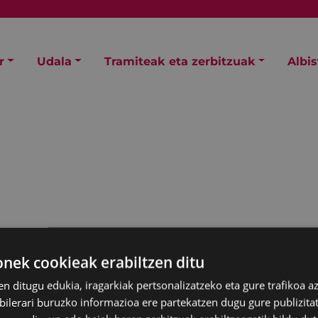
r
Udala
Tramiteak eta zerbitzuak
Albi
ek cookieak erabiltzen ditu
agardotegiren parte
en ditugu edukia, iragarkiak pertsonalizatzeko eta gure trafikoa a
lerari buruzko informazioa ere partekatzen dugu gure publizitate