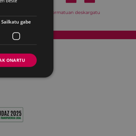
en beste
Hitzordu hau iCal formatuan deskargatu
Sailkatu gabe
Cookien politika
AK ONARTU