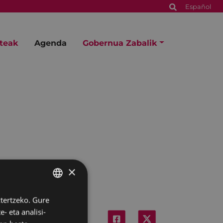
Español
steak
Agenda
Gobernua Zabalik
×
ztertzeko. Gure
BASQUE
- eta analisi-
SPANISH