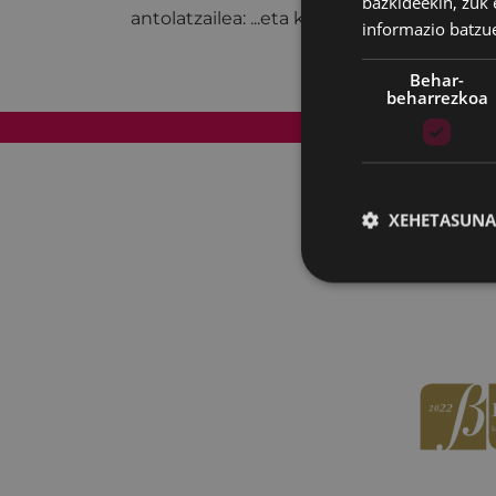
bazkideekin, zuk 
antolatzailea: ...eta kitto! Euskara Elkartea
informazio batzu
Behar-
beharrezkoa
Web mapa
XEHETASUNA