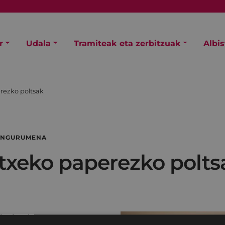
r
Udala
Tramiteak eta zerbitzuak
Albi
rezko poltsak
 INGURUMENA
etxeko paperezko polts
ko bat hartu eta,