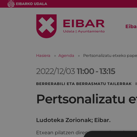
Eiba
Hasiera
Agenda
Pertsonalizatu etxeko pape
2022/12/03
11:00
-
13:15
BERRERABILI ETA BERRASMATU TAILERRAK
Pertsonalizatu 
Ludoteka Zorionak; Eibar.
Etxean pilatzen diren paperezko poltseta