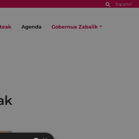
Español
steak
Agenda
Gobernua Zabalik
ak