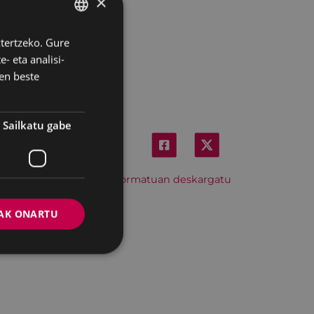
×
ztertzeko. Gure
BASQUE
- eta analisi-
SPANISH
en beste
Sailkatu gabe
Hitzordu hau iCal formatuan deskargatu
AK ONARTU