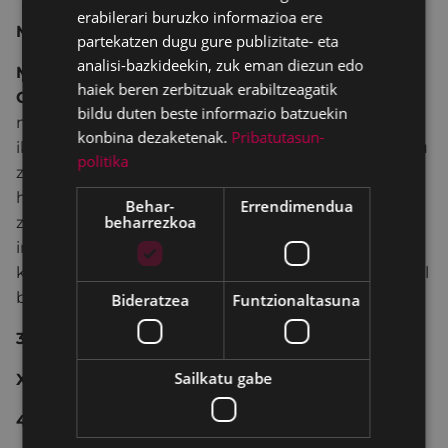
erabilerari buruzko informazioa ere
Madrid
partekatzen dugu gure publizitate- eta
analisi-bazkideekin, zuk eman diezun edo
Madrilgo erkidegoko Abesbatza eta Gazte
haiek beren zerbitzuak erabiltzeagatik
Orkestra
, instrumentu jole eta abeslari gazteek goi
bildu duten beste informazio batzuekin
mailako kalitate tekniko eta artistikoa duten
konbina dezaketenak.
Pribatutasun-
ikasketa profesionala jasotzeko helburuarekin sortu
politika
zen. Egitasmo pedagogiko eta artistiko honek
honakoak proposatzen ditu: ikasketa artistikoko
Behar-
Errendimendua
beharrezkoa
zentroetako musika ikasketak osatzea,
interpretatzaile gaztea exijentzia maila eta musika
kalitate batean prestatzea eta etorkizun profesional
baterako bidea eskaintzea.
Bideratzea
Funtzionaltasuna
3€
Sailkatu gabe
XXI MUSIKALDIA
45. TOLOSAKO ABESBATZA LEHIAKETA