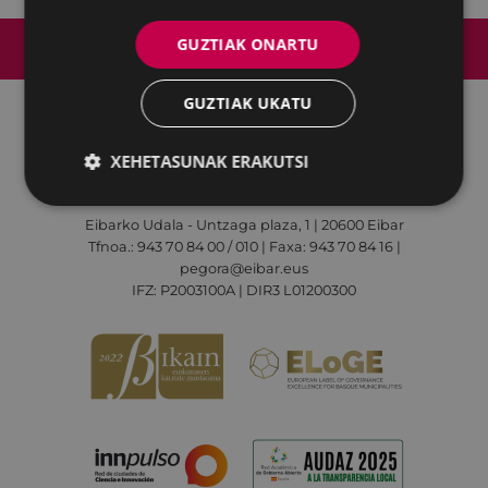
Web mapa
Irisgarritasuna
Kontaktua
GUZTIAK ONARTU
Lege-oharra
Cookien politika
GUZTIAK UKATU
XEHETASUNAK ERAKUTSI
Udalaren sare sozial guztiak
Eibarko Udala - Untzaga plaza, 1 | 20600 Eibar
Tfnoa.: 943 70 84 00 / 010 | Faxa: 943 70 84 16 |
pegora@eibar.eus
IFZ: P2003100A | DIR3 L01200300