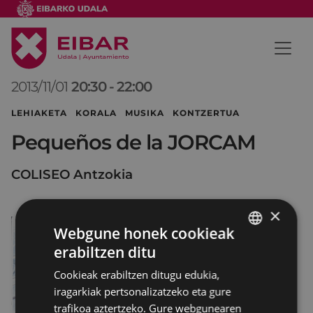
2013/11/01
20:30
-
22:00
LEHIAKETA KORALA MUSIKA KONTZERTUA
Pequeños de la JORCAM
COLISEO Antzokia
×
Webgune honek cookieak
erabiltzen ditu
BASQUE
Cookieak erabiltzen ditugu edukia,
SPANISH
iragarkiak pertsonalizatzeko eta gure
trafikoa aztertzeko. Gure webgunearen