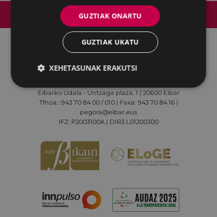
Web mapa
Irisgarritasuna
Kontaktua
GUZTIAK ONARTU
Lege-oharra
Cookien politika
GUZTIAK UKATU
Udalaren sare sozial guztiak
XEHETASUNAK ERAKUTSI
Eibarko Udala - Untzaga plaza, 1 | 20600 Eibar
Tfnoa.: 943 70 84 00 / 010 | Faxa: 943 70 84 16 |
pegora@eibar.eus
IFZ: P2003100A | DIR3 L01200300