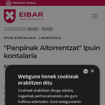
2015/03/28
18:00
-
19:00
IPUIN KONTALARIA LIBURUTEGIA
"Panpinak Aitorrentzat" Ipuin
kontalaria
Biblioteca infantil
×
Webgune honek cookieak
erabiltzen ditu
BASQUE
Maite Frankok genero berdintasunaren inguruan
Cookieak erabiltzen ditugu edukia,
SPANISH
sortutako ipuin-kontaketa saioetako bat da, xede
iragarkiak pertsonalizatzeko eta gure
berari begira prestatutako beste errepertorioetan
trafikoa aztertzeko. Gure webgunearen