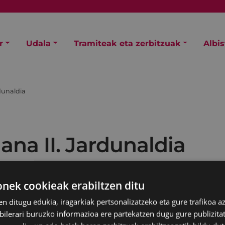
r
Udala
Tramiteak eta zerbitzuak
Albi
dunaldia
na II. Jardunaldia
ek cookieak erabiltzen ditu
en ditugu edukia, iragarkiak pertsonalizatzeko eta gure trafikoa a
lerari buruzko informazioa ere partekatzen dugu gure publizitate
arko Udala