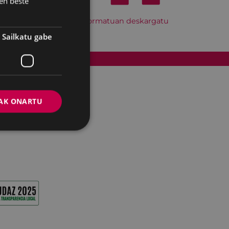
en beste
Hitzordu hau iCal formatuan deskargatu
Sailkatu gabe
Cookien politika
AK ONARTU