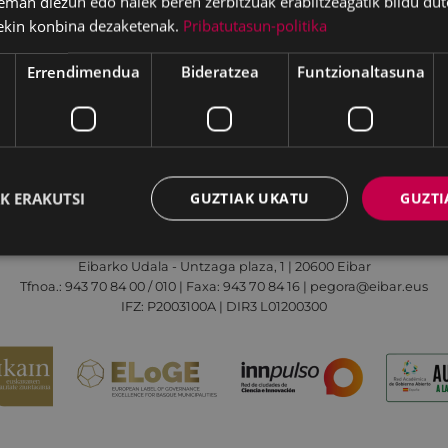
eman diezun edo haiek beren zerbitzuak erabiltzeagatik bildu dut
ekin konbina dezaketenak.
Pribatutasun-politika
Errendimendua
Bideratzea
Funtzionaltasuna
Irisgarritasuna
Kontaktua
Lege-oharra
K ERAKUTSI
GUZTIAK UKATU
GUZTI
Udalaren sare sozial guztiak
Eibarko Udala - Untzaga plaza, 1 | 20600 Eibar
Tfnoa.: 943 70 84 00 / 010 | Faxa: 943 70 84 16 | pegora@eibar.eus
IFZ: P2003100A | DIR3 L01200300