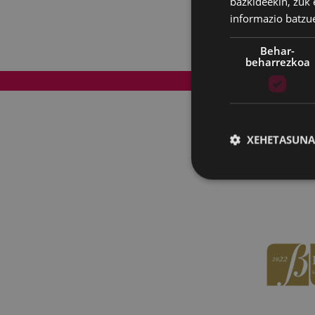
bazkideekin, zuk 
informazio batzu
Behar-
beharrezkoa
Web mapa
XEHETASUNA