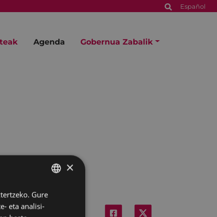
Español
steak
Agenda
Gobernua Zabalik
×
ztertzeko. Gure
BASQUE
- eta analisi-
SPANISH