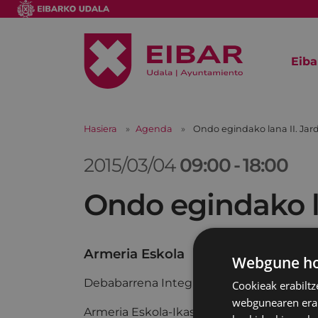
Eiba
Hasiera
Agenda
Ondo egindako lana II. Jar
2015/03/04
09:00
-
18:00
Ondo egindako la
Armeria Eskola
Webgune hon
Debabarrena Integra Bat Eginez
Cookieak erabiltz
webgunearen erabi
Armeria Eskola-Ikasle Ohien Elkartea-Eib