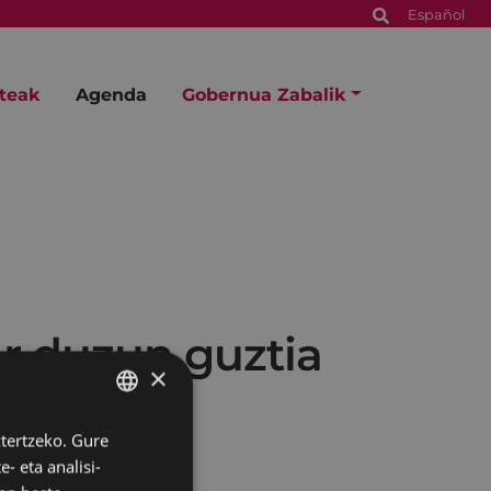
Español
steak
Agenda
Gobernua Zabalik
r duzun guztia
×
ztertzeko. Gure
BASQUE
- eta analisi-
SPANISH