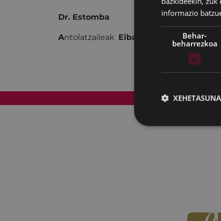
bazkideekin, zuk 
informazio batzu
Dr. Estomba
Behar-
A
ntolatzaileak
Eibarko Udala - Gipuzko
beharrezkoa
XEHETASUNA
Web mapa