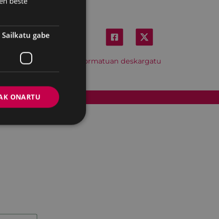
en beste
Sailkatu gabe
Hitzordu hau iCal formatuan deskargatu
AK ONARTU
Cookien politika