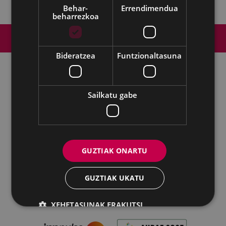
Behar-
Errendimendua
beharrezkoa
Web mapa
Irisgarritasuna
Kontaktua
Lege-oharra
Cookien politika
Bideratzea
Funtzionaltasuna
Udalaren sare sozial guztiak
Sailkatu gabe
Eibarko Udala - Untzaga plaza, 1 | 20600 Eibar
Tfnoa.: 943 70 84 00 / 010 | Faxa: 943 70 84 16 |
pegora@eibar.eus
GUZTIAK ONARTU
IFZ: P2003100A | DIR3 L01200300
GUZTIAK UKATU
XEHETASUNAK ERAKUTSI