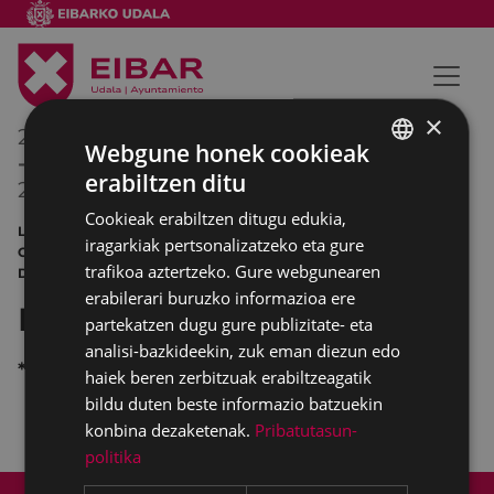
×
2015/04/13
00:00
Webgune honek cookieak
-
erabiltzen ditu
2015/04/17
00:00
BASQUE
Cookieak erabiltzen ditugu edukia,
SPANISH
LABURMETRAI UMEAK TEATRO
iragarkiak pertsonalizatzeko eta gure
COLISEO PORTALEA PROIEKZIOA KIROLA KLUB
trafikoa aztertzeko. Gure webgunearen
DEPORTIBOA DOKUMENTALA HITZALDIA
erabilerari buruzko informazioa ere
Mendi Astea
partekatzen dugu gure publizitate- eta
analisi-bazkideekin, zuk eman diezun edo
*
haiek beren zerbitzuak erabiltzeagatik
bildu duten beste informazio batzuekin
konbina dezaketenak.
Pribatutasun-
politika
Web mapa
Irisgarritasuna
Kontaktua