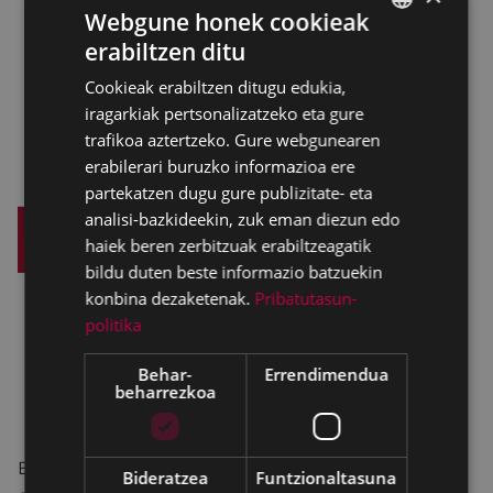
Webgune honek cookieak
erabiltzen ditu
BASQUE
Cookieak erabiltzen ditugu edukia,
SPANISH
iragarkiak pertsonalizatzeko eta gure
trafikoa aztertzeko. Gure webgunearen
erabilerari buruzko informazioa ere
partekatzen dugu gure publizitate- eta
analisi-bazkideekin, zuk eman diezun edo
haiek beren zerbitzuak erabiltzeagatik
bildu duten beste informazio batzuekin
konbina dezaketenak.
Pribatutasun-
politika
Behar-
Errendimendua
beharrezkoa
Eibarko historia eta industria ondarea
Bideratzea
Funtzionaltasuna