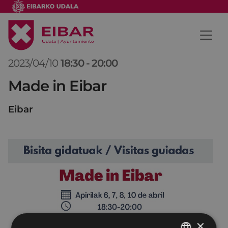
2023/04/10
18:30
-
20:00
Made in Eibar
Eibar
×