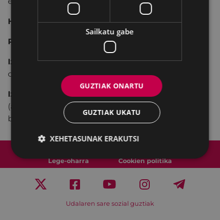
ezagutzeko
dohako bisita gidatuak.
Hizkuntza:
gazteleraz.
Sailkatu gabe
Plaza mugatuak.
Izena emateko epea:
gutxienez bisita baino 24
ordu lehenago.
GUZTIAK ONARTU
Izena emateko:
deitu 943 82 01 10 telefonora
(apirilaren 5a baino lehen, 8:30 - 15:00) edo
GUZTIAK UKATU
bete
formulario hau
.
XEHETASUNAK ERAKUTSI
Web mapa
Irisgarritasuna
Kontaktua
Lege-oharra
Cookien politika
Udalaren sare sozial guztiak