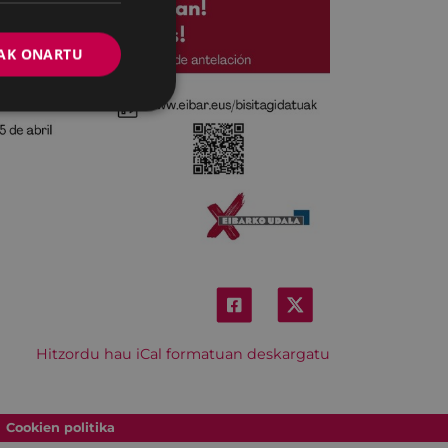
AK ONARTU
Hitzordu hau iCal formatuan deskargatu
Cookien politika