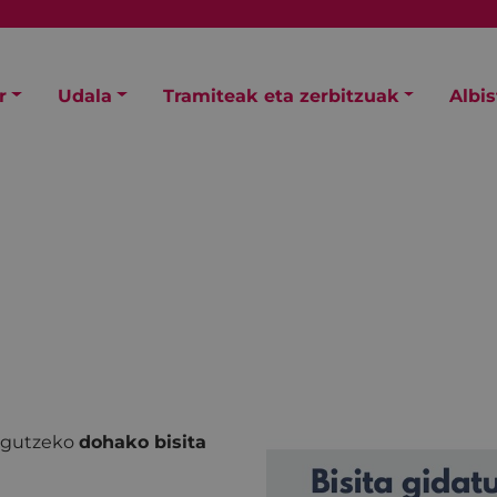
r
Udala
Tramiteak eta zerbitzuak
Albi
zagutzeko
dohako bisita