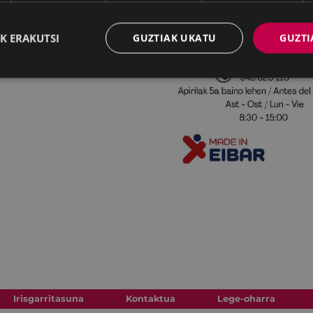
K ERAKUTSI
GUZTIAK UKATU
GUZTI
Irisgarritasuna
Kontaktua
Lege-oharra