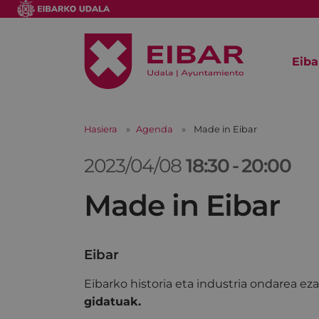
Eiba
Hasiera
Agenda
Made in Eibar
2023/04/08
18:30
-
20:00
Made in Eibar
Eibar
Eibarko historia eta industria ondarea e
gidatuak.