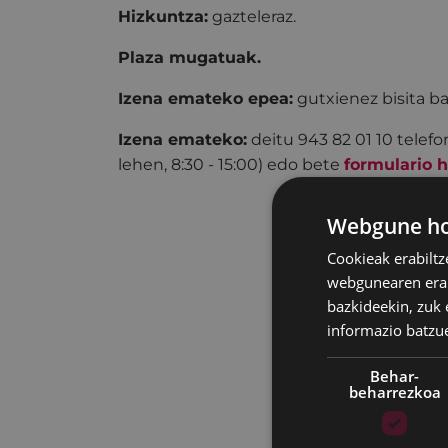
Hizkuntza:
gazteleraz.
Plaza mugatuak.
Izena emateko epea:
gutxienez bisita b
Izena emateko:
deitu 943 82 01 10 telefon
lehen, 8:30 - 15:00) edo bete
formulario 
Webgune hon
Cookieak erabiltz
webgunearen erabi
bazkideekin, zuk 
informazio batzu
Behar-
beharrezkoa