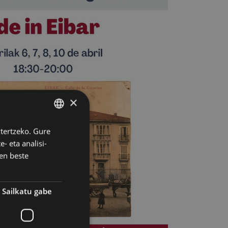
×
ztertzeko. Gure
BASQUE
- eta analisi-
SPANISH
en beste
Sailkatu gabe