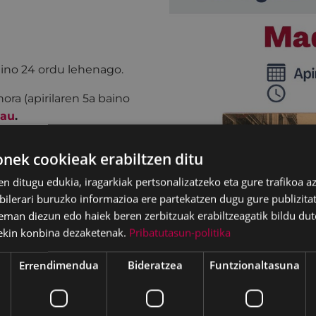
aino 24 ordu lehenago.
ora (apirilaren 5a baino
hau
.
ek cookieak erabiltzen ditu
en ditugu edukia, iragarkiak pertsonalizatzeko eta gure trafikoa a
lerari buruzko informazioa ere partekatzen dugu gure publizitate
eman diezun edo haiek beren zerbitzuak erabiltzeagatik bildu dut
ekin konbina dezaketenak.
Pribatutasun-politika
Errendimendua
Bideratzea
Funtzionaltasuna