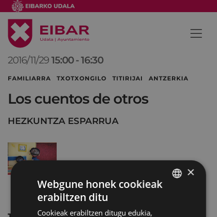
2016/11/29
15:00
-
16:30
FAMILIARRA TXOTXONGILO TITIRIJAI ANTZERKIA
Los cuentos de otros
HEZKUNTZA ESPARRUA
×
Webgune honek cookieak
erabiltzen ditu
BASQUE
Cookieak erabiltzen ditugu edukia,
SPANISH
TRAPUSTEROS - Ekuador