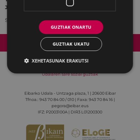
JAIALDIA
Sarrera doan.
GUZTIAK ONARTU
Web mapa
Irisgarritasuna
Kontaktua
GUZTIAK UKATU
Lege-oharra
Cookien politika
XEHETASUNAK ERAKUTSI
Udalaren sare sozial guztiak
Eibarko Udala - Untzaga plaza, 1 | 20600 Eibar
Tfnoa.: 943 70 84 00 / 010 | Faxa: 943 70 84 16 |
pegora@eibar.eus
IFZ: P2003100A | DIR3 L01200300