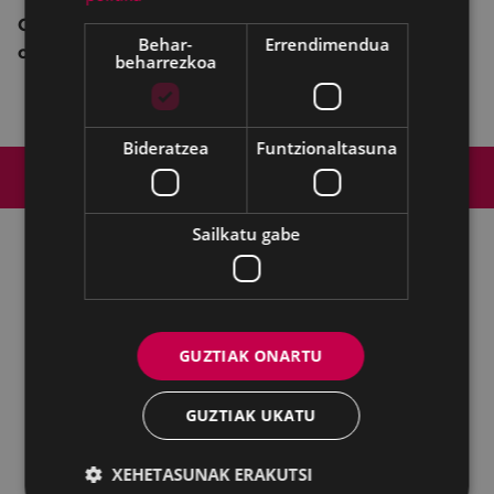
Coliseo Antzokia: astelehena 19:00-20:00 /
Behar-
Errendimendua
ostirala 21:00-22:00
beharrezkoa
www.kutxabank.es
Bideratzea
Funtzionaltasuna
Web mapa
Irisgarritasuna
Kontaktua
Lege-oharra
Cookien politika
Sailkatu gabe
Udalaren sare sozial guztiak
GUZTIAK ONARTU
Eibarko Udala - Untzaga plaza, 1 | 20600 Eibar
Tfnoa.: 943 70 84 00 / 010 | Faxa: 943 70 84 16 |
pegora@eibar.eus
GUZTIAK UKATU
IFZ: P2003100A | DIR3 L01200300
XEHETASUNAK ERAKUTSI