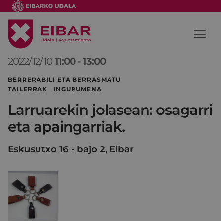
2022/12/10
11:00
-
13:00
BERRERABILI ETA BERRASMATU
TAILERRAK INGURUMENA
Larruarekin jolasean: osagarri
eta apaingarriak.
Eskusutxo 16 - bajo 2, Eibar