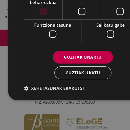
beharrezkoa
"Berrerabili eta Berrasmatu" tailerren inguruko
informazio gehiago
hemen
.
Funtzionaltasuna
Sailkatu gabe
Web mapa
Irisgarritasuna
Kontaktua
Lege-oharra
Cookien politika
GUZTIAK ONARTU
Udalaren sare sozial guztiak
GUZTIAK UKATU
Eibarko Udala - Untzaga plaza, 1 | 20600 Eibar
XEHETASUNAK ERAKUTSI
Tfnoa.: 943 70 84 00 / 010 | Faxa: 943 70 84 16 |
pegora@eibar.eus
IFZ: P2003100A | DIR3 L01200300