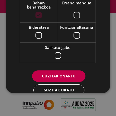
Web mapa
Irisgarritasuna
Kontaktua
Behar-
Errendimendua
beharrezkoa
Lege-oharra
Cookien politika
Bideratzea
Funtzionaltasuna
Udalaren sare sozial guztiak
Sailkatu gabe
Eibarko Udala - Untzaga plaza, 1 | 20600 Eibar
Tfnoa.: 943 70 84 00 / 010 | Faxa: 943 70 84 16 |
pegora@eibar.eus
IFZ: P2003100A | DIR3 L01200300
GUZTIAK ONARTU
GUZTIAK UKATU
XEHETASUNAK ERAKUTSI