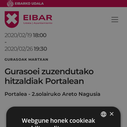
2020/02/19
18:00
-
2020/02/26
19:30
GURASOAK MARTXAN
Gurasoei zuzendutako
hitzaldiak Portalean
Portalea - 2.solairuko Areto Nagusia
×
Webgune honek cookieak