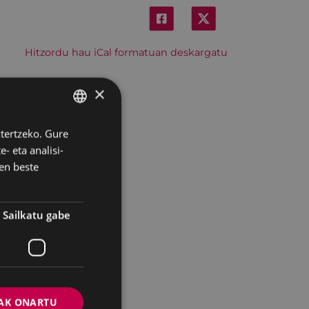
Hitzordu hau iCal formatuan deskargatu
×
ztertzeko. Gure
BASQUE
- eta analisi-
SPANISH
en beste
Sailkatu gabe
AK ONARTU