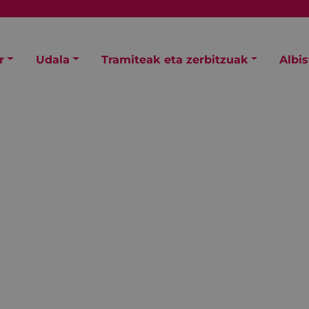
r
Udala
Tramiteak eta zerbitzuak
Albi