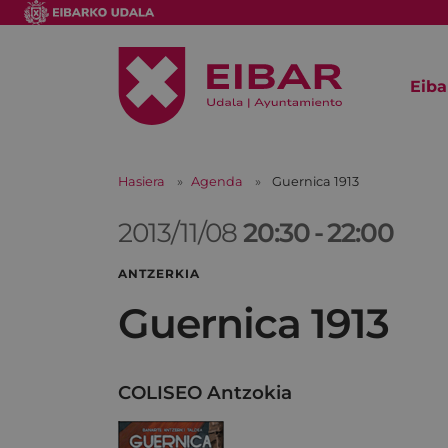
Eiba
Hasiera
Agenda
Guernica 1913
2013/11/08
20:30
-
22:00
ANTZERKIA
Guernica 1913
COLISEO Antzokia