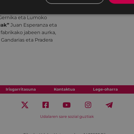
Egun hori ez da besteak
 da. Ikusleak dituen greba
, Gernika eta Lumoko
uak”
Juan Esperanza eta
fabrikako jabeen aurka,
, Gandarias eta Pradera
Irisgarritasuna
Kontaktua
Lege-oharra
Udalaren sare sozial guztiak