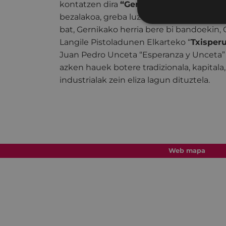
kontatzen dira
“Gernika 1913”
delakoan. 
bezalakoa, greba luze baten azken eguna
bat, Gernikako herria bere bi bandoekin
Langile Pistoladunen Elkarteko “
Txisper
Juan Pedro Unceta “Esperanza y Unceta” 
azken hauek botere tradizionala, kapitala
industrialak zein eliza lagun dituztela.
Web mapa