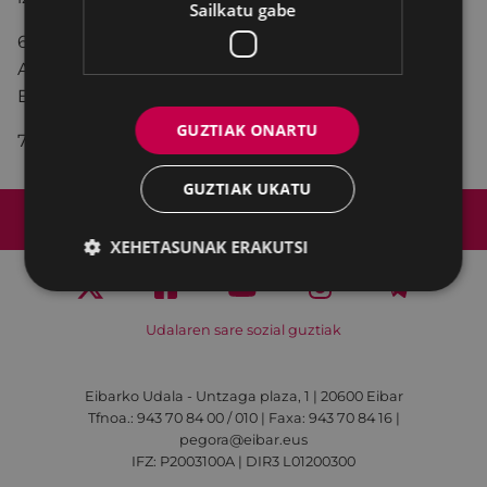
Sailkatu gabe
6. ELKARREKIN PODEMOS, EZKER ANITZA - IU,
ALIANZA VERDE taldeak aurkeztu duen mozioa:
Eibarren Kulturaren Mahaia sortzea
GUZTIAK ONARTU
7. Galderak eta erreguak.
GUZTIAK UKATU
Web mapa
Irisgarritasuna
Kontaktua
Lege-oharra
Cookien politika
XEHETASUNAK ERAKUTSI
Udalaren sare sozial guztiak
Eibarko Udala - Untzaga plaza, 1 | 20600 Eibar
Tfnoa.: 943 70 84 00 / 010 | Faxa: 943 70 84 16 |
pegora@eibar.eus
IFZ: P2003100A | DIR3 L01200300