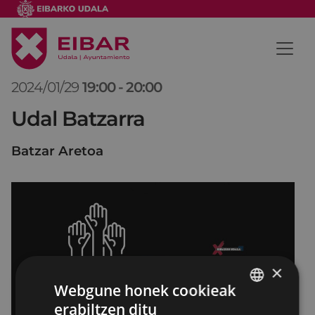
2024/01/29
19:00
-
20:00
Udal Batzarra
Batzar Aretoa
×
Webgune honek cookieak
erabiltzen ditu
BASQUE