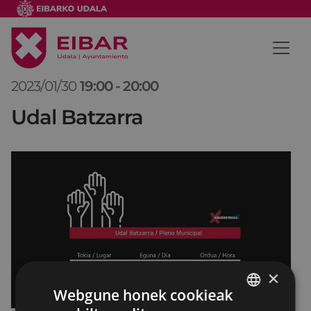
2023/01/30
19:00
-
20:00
Udal Batzarra
×
Webgune honek cookieak