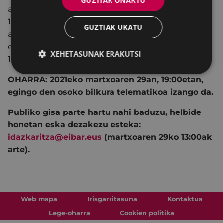
GUZTIAK ONARTU
ahalbidetzeko.
16.
Miguel de los Toyos Nazabal jaunak
GUZTIAK UKATU
aurkeztutako zinegotzi kargu-uztearen berri
ematea.
XEHETASUNAK ERAKUTSI
17.
Galderak eta erreguak.
OHARRA: 2021eko martxoaren 29an, 19:00etan,
egingo den osoko bilkura telematikoa izango da.
Publiko gisa parte hartu nahi baduzu, helbide
honetan eska dezakezu esteka:
idazkaritza@eibar.eus
(martxoaren 29ko 13:00ak
arte).
Web mapa
Irisgarritasuna
Kontaktua
Lege-oharra
Cookien politika