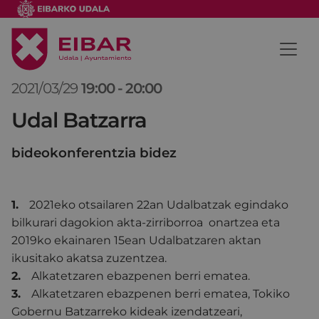
2021/03/29
19:00
-
20:00
Udal Batzarra
bideokonferentzia bidez
1.
2021eko otsailaren 22an Udalbatzak egindako
bilkurari dagokion akta-zirriborroa onartzea eta
2019ko ekainaren 15ean Udalbatzaren aktan
ikusitako akatsa zuzentzea.
2.
Alkatetzaren ebazpenen berri ematea.
3.
Alkatetzaren ebazpenen berri ematea, Tokiko
Gobernu Batzarreko kideak izendatzeari,