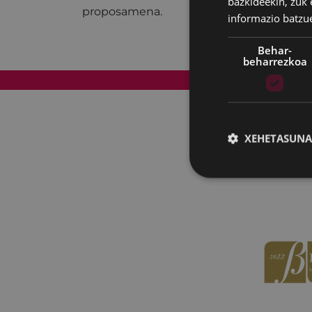
bazkideekin, zuk 
proposamena.
informazio batzu
Behar-
beharrezkoa
Web mapa
XEHETASUNA