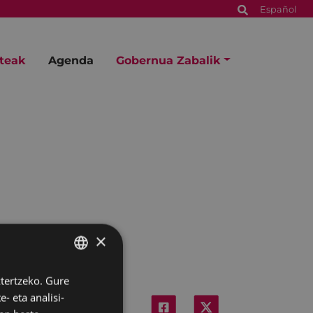
Español
steak
Agenda
Gobernua Zabalik
×
ztertzeko. Gure
BASQUE
- eta analisi-
SPANISH