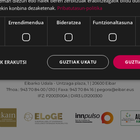
eman diezun edo haiek beren zerbitzuak erabiltzeagatik bildu dut
ekin konbina dezaketenak.
Pribatutasun-politika
Errendimendua
Bideratzea
Funtzionaltasuna
Irisgarritasuna
Kontaktua
Lege-oharra
K ERAKUTSI
GUZTIAK UKATU
GUZTI
Udalaren sare sozial guztiak
Eibarko Udala - Untzaga plaza, 1 | 20600 Eibar
Tfnoa.: 943 70 84 00 / 010 | Faxa: 943 70 84 16 | pegora@eibar.eus
IFZ: P2003100A | DIR3 L01200300