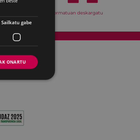
en beste
Hitzordu hau iCal formatuan deskargatu
Sailkatu gabe
Cookien politika
AK ONARTU