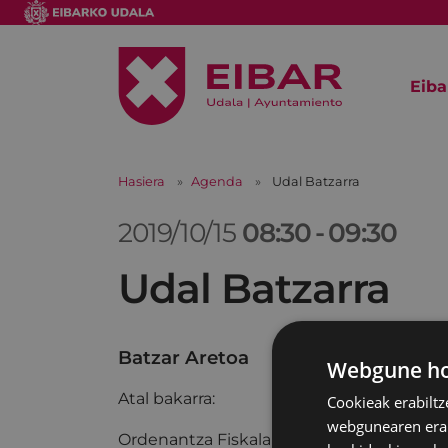
Eiba
Hasiera
Agenda
Udal Batzarra
2019/10/15
08:30
-
09:30
Udal Batzarra
Batzar Aretoa
Webgune hon
Atal bakarra:
Cookieak erabiltz
webgunearen erabi
Ordenantza Fiskalak eta Prezio Publikoak