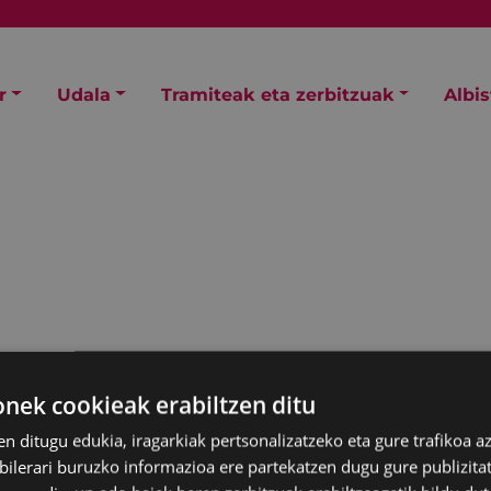
r
Udala
Tramiteak eta zerbitzuak
Albi
ek cookieak erabiltzen ditu
en ditugu edukia, iragarkiak pertsonalizatzeko eta gure trafikoa a
lerari buruzko informazioa ere partekatzen dugu gure publizitate
 2020. urterako aldatzeko