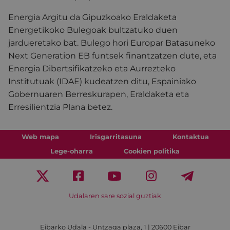
Energia Argitu da Gipuzkoako Eraldaketa
Energetikoko Bulegoak bultzatuko duen
jardueretako bat. Bulego hori Europar Batasuneko
Next Generation EB funtsek finantzatzen dute, eta
Energia Dibertsifikatzeko eta Aurrezteko
Institutuak (IDAE) kudeatzen ditu, Espainiako
Gobernuaren Berreskurapen, Eraldaketa eta
Erresilientzia Plana betez.
Web mapa
Irisgarritasuna
Kontaktua
Lege-oharra
Cookien politika
Udalaren sare sozial guztiak
Eibarko Udala - Untzaga plaza, 1 | 20600 Eibar