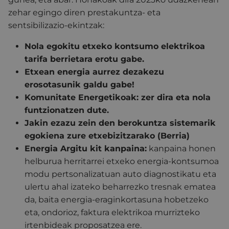
zehar egingo diren prestakuntza- eta
sentsibilizazio-ekintzak:
Nola egokitu etxeko kontsumo elektrikoa
tarifa berrietara erotu gabe.
Etxean energia aurrez dezakezu
erosotasunik galdu gabe!
Komunitate Energetikoak: zer dira eta nola
funtzionatzen dute.
Jakin ezazu zein den berokuntza sistemarik
egokiena zure etxebizitzarako (Berria)
Energia Argitu kit kanpaina:
kanpaina honen
helburua herritarrei etxeko energia-kontsumoa
modu pertsonalizatuan auto diagnostikatu eta
ulertu ahal izateko beharrezko tresnak ematea
da, baita energia-eraginkortasuna hobetzeko
eta, ondorioz, faktura elektrikoa murrizteko
irtenbideak proposatzea ere.