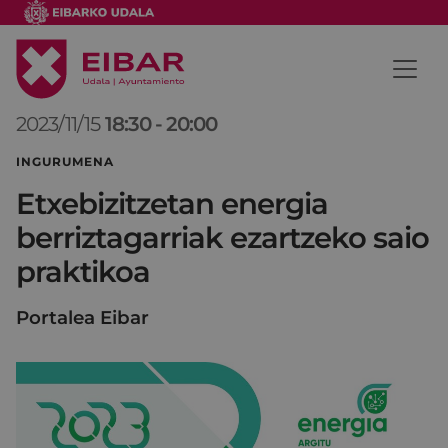
2023/11/15
18:30
-
20:00
INGURUMENA
Etxebizitzetan energia
berriztagarriak ezartzeko saio
praktikoa
Portalea Eibar