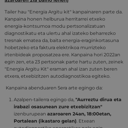
azaroaren 21a baino lehen)
Tailer hau "Energia Argitu kit" kanpainaren parte da.
Kanpaina honen helburua herritarrei etxeko
energia-kontsumoa modu pertsonalizatuan
diagnostikatu eta ulertu ahal izateko beharrezko
tresnak ematea da, baita energia-eraginkortasuna
hobetzeko eta faktura elektrikoa murrizteko
irtenbideak proposatzea ere. Kanpaina hori 2022an
egin zen, eta 23 pertsonak parte hartu zuten, zeinek
"Energia Argitu Kit" eraman ahal izan zuten beren
etxera, etxebizitzen autodiagnostikoa egiteko.
Kanpaina abenduaren 5era arte egingo da:
Azalpen-tailerra egingo da,
"Aurreztu dirua eta
irabazi osasunean zure etxebizitzan"
izenburupean
azaroaren 24an, 18:00etan,
Portalean (ikastaro gelan)
. Etxean