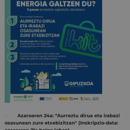
·
Azaroaren 24a: “Aurreztu dirua eta irabazi
osasunean zure etxebizitzan" (Inskripzio-data: