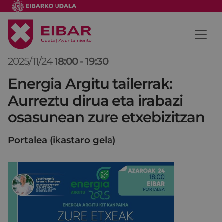
2025/11/24
18:00
-
19:30
Energia Argitu tailerrak:
Aurreztu dirua eta irabazi
osasunean zure etxebizitzan
Portalea (ikastaro gela)