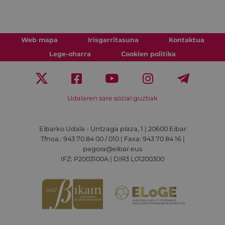
Web mapa
Irisgarritasuna
Kontaktua
Lege-oharra
Cookien politika
Udalaren sare sozial guztiak
Eibarko Udala - Untzaga plaza, 1 | 20600 Eibar
Tfnoa.: 943 70 84 00 / 010 | Faxa: 943 70 84 16 |
pegora@eibar.eus
IFZ: P2003100A | DIR3 L01200300