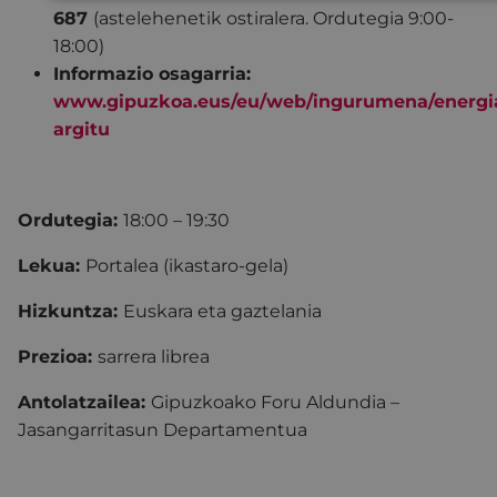
687
(astelehenetik ostiralera. Ordutegia 9:00-
18:00)
Informazio osagarria:
www.gipuzkoa.eus/eu/web/ingurumena/energia
argitu
Ordutegia:
18:00 – 19:30
Lekua:
Portalea (ikastaro-gela)
Hizkuntza:
Euskara eta gaztelania
Prezioa:
sarrera librea
Antolatzailea:
Gipuzkoako Foru Aldundia –
Jasangarritasun Departamentua