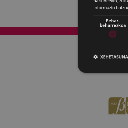
bazkideekin, zuk 
informazio batzu
Behar-
beharrezkoa
Web mapa
XEHETASUNA