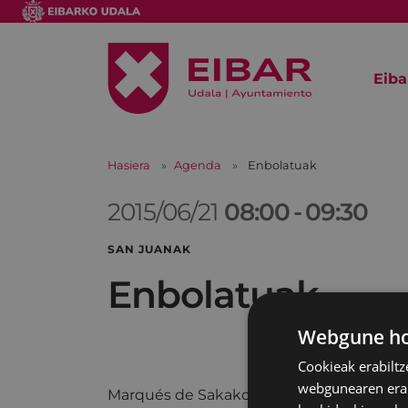
Eiba
Hasiera
Agenda
Enbolatuak
2015/06/21
08:00
-
09:30
SAN JUANAK
Enbolatuak
Webgune hon
Cookieak erabiltz
webgunearen erabi
Marqués de Sakako bigantxekin.