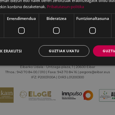
eman diezun edo haiek beren zerbitzuak erabiltzeagatik bildu dut
ekin konbina dezaketenak.
Pribatutasun-politika
Errendimendua
Bideratzea
Funtzionaltasuna
Irisgarritasuna
Kontaktua
Lege-oharra
K ERAKUTSI
GUZTIAK UKATU
GUZTI
Udalaren sare sozial guztiak
Eibarko Udala - Untzaga plaza, 1 | 20600 Eibar
Tfnoa.: 943 70 84 00 / 010 | Faxa: 943 70 84 16 | pegora@eibar.eus
IFZ: P2003100A | DIR3 L01200300