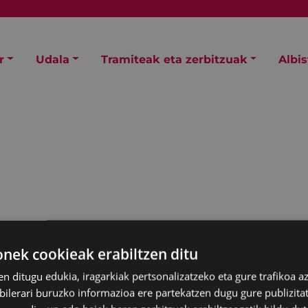
r
Udala
Tramiteak eta zerbitzuak
Albi
ek cookieak erabiltzen ditu
en ditugu edukia, iragarkiak pertsonalizatzeko eta gure trafikoa a
lerari buruzko informazioa ere partekatzen dugu gure publizitate