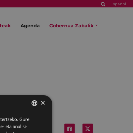
Español
steak
Agenda
Gobernua Zabalik
×
ztertzeko. Gure
BASQUE
- eta analisi-
SPANISH