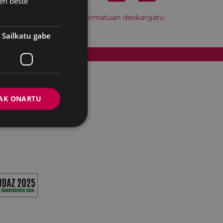
en beste
Hitzordu hau iCal formatuan deskargatu
Sailkatu gabe
Cookien politika
AK ONARTU