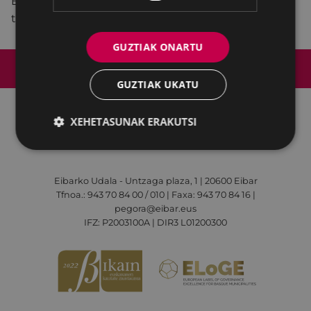
Erakundeko energia-efizientzia eta garraio sailaren
teknikaria).
GUZTIAK ONARTU
Web mapa
Irisgarritasuna
Kontaktua
Lege-oharra
Cookien politika
GUZTIAK UKATU
XEHETASUNAK ERAKUTSI
Udalaren sare sozial guztiak
Eibarko Udala - Untzaga plaza, 1 | 20600 Eibar
Tfnoa.: 943 70 84 00 / 010 | Faxa: 943 70 84 16 |
pegora@eibar.eus
IFZ: P2003100A | DIR3 L01200300