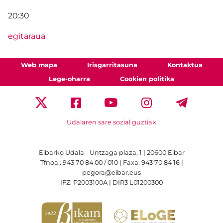
20:30
egitaraua
Web mapa
Irisgarritasuna
Kontaktua
Lege-oharra
Cookien politika
Udalaren sare sozial guztiak
Eibarko Udala - Untzaga plaza, 1 | 20600 Eibar
Tfnoa.: 943 70 84 00 / 010 | Faxa: 943 70 84 16 |
pegora@eibar.eus
IFZ: P2003100A | DIR3 L01200300