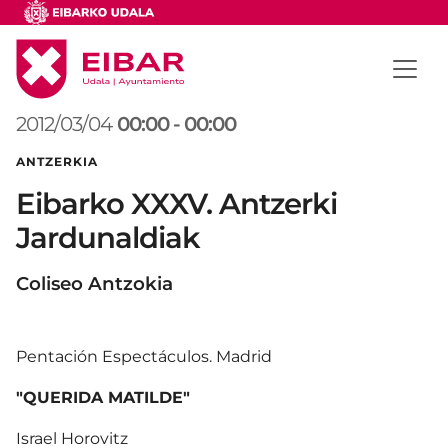
2012/03/04
00:00
-
00:00
ANTZERKIA
Eibarko XXXV. Antzerki
Jardunaldiak
Coliseo Antzokia
Pentación Espectáculos. Madrid
"QUERIDA MATILDE"
Israel Horovitz