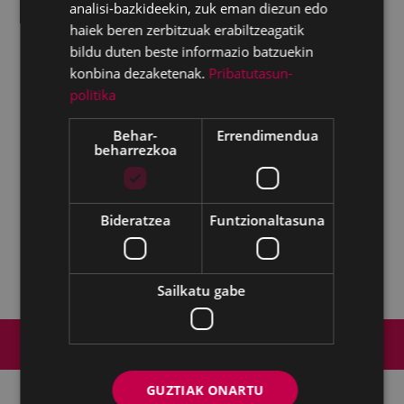
analisi-bazkideekin, zuk eman diezun edo
haiek beren zerbitzuak erabiltzeagatik
bildu duten beste informazio batzuekin
konbina dezaketenak.
Pribatutasun-
politika
Behar-
Errendimendua
beharrezkoa
Bideratzea
Funtzionaltasuna
Sailkatu gabe
Web mapa
Irisgarritasuna
Kontaktua
Lege-oharra
Cookien politika
GUZTIAK ONARTU