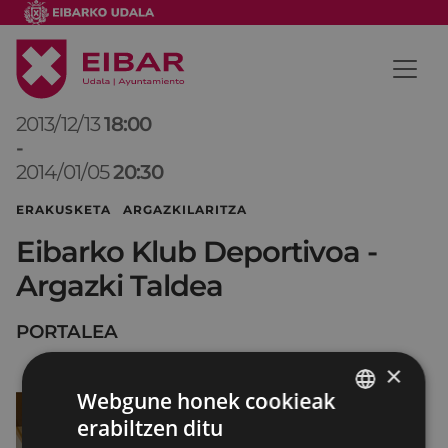
2013/12/13
18:00
-
2014/01/05
20:30
ERAKUSKETA ARGAZKILARITZA
Eibarko Klub Deportivoa -
Argazki Taldea
PORTALEA
×
Webgune honek cookieak
erabiltzen ditu
BASQUE