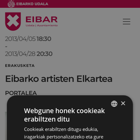
2013/04/05
18:30
-
2013/04/28
20:30
ERAKUSKETA
Eibarko artisten Elkartea
PORTALEA
×
Webgune honek cookieak
erabiltzen ditu
BASQUE
Cookieak erabiltzen ditugu edukia,
SPANISH
iragarkiak pertsonalizatzeko eta gure