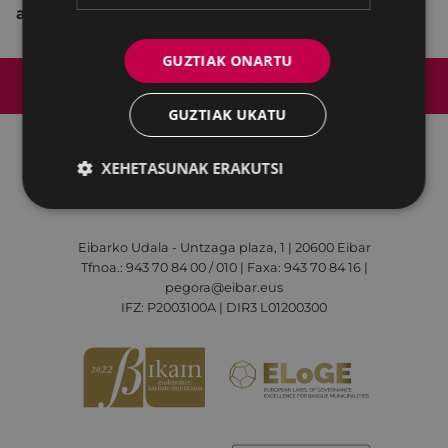
asteartea - igandea 18:30 - 20:30
GUZTIAK ONARTU
Web mapa
Irisgarritasuna
Kontaktua
Lege-oharra
Cookien politika
GUZTIAK UKATU
XEHETASUNAK ERAKUTSI
Udalaren sare sozial guztiak
Eibarko Udala - Untzaga plaza, 1 | 20600 Eibar
Tfnoa.: 943 70 84 00 / 010 | Faxa: 943 70 84 16 |
pegora@eibar.eus
IFZ: P2003100A | DIR3 L01200300