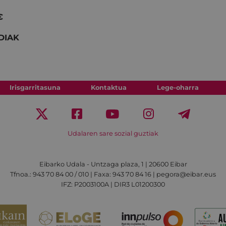
€
DIAK
Irisgarritasuna
Kontaktua
Lege-oharra
Udalaren sare sozial guztiak
Eibarko Udala - Untzaga plaza, 1 | 20600 Eibar
Tfnoa.: 943 70 84 00 / 010 | Faxa: 943 70 84 16 | pegora@eibar.eus
IFZ: P2003100A | DIR3 L01200300