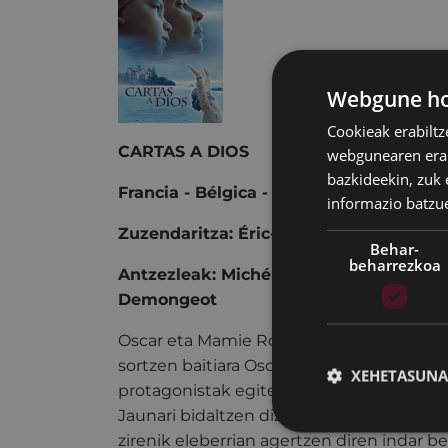
Webgune hon
Cookieak erabiltz
CARTAS A DIOS
webgunearen erabi
bazkideekin, zuk 
Francia - Bélgica - Canadá 2019 105 
informazio batzu
Zuzendaritza: Éric-Emmanuel Schmitt
Behar-
beharrezkoa
Antzezleak: Michéle Laroque, Amir, Am
Demongeot
Oscar eta Mamie Rose eleberriaren irakur
sortzen baitiara Oscar txikiaren gorabehe
XEHETASUNA
protagonistak egiten dituen galderak, h
Jaunari bidaltzen dizkion gutunetan, sek
zirenik eleberrian agertzen diren indar be