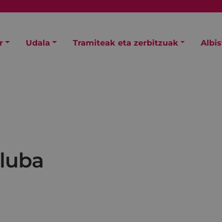
r
Udala
Tramiteak eta zerbitzuak
Albi
luba