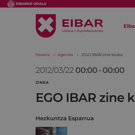
Eiba
Hasiera
Agenda
EGO IBAR zine kluba
2012/03/22
00:00
-
00:00
ZINEA
EGO IBAR zine k
Hezkuntza Esparrua