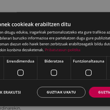
ek cookieak erabiltzen ditu
en ditugu edukia, iragarkiak pertsonalizatzeko eta gure trafikoa a
lerari buruzko informazioa ere partekatzen dugu gure publizitate
eman diezun edo haiek beren zerbitzuak erabiltzeagatik bildu dut
m.
ekin konbina dezaketenak.
Pribatutasun-politika
Errendimendua
Bideratzea
Funtzionaltasuna
ira Casar, Myléne
leak (testu honetan
rak) ez luke pentsatuko
K ERAKUTSI
GUZTIAK UKATU
GUZTI
ausnarketa eta eskaerak
ula filma baten azalduko
rdinarekin.