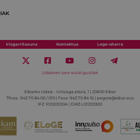
€
IAK
Irisgarritasuna
Kontaktua
Lege-oharra
Udalaren sare sozial guztiak
Eibarko Udala - Untzaga plaza, 1 | 20600 Eibar
Tfnoa.: 943 70 84 00 / 010 | Faxa: 943 70 84 16 | pegora@eibar.eus
IFZ: P2003100A | DIR3 L01200300