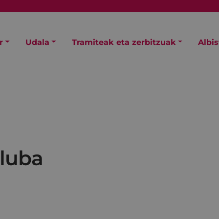
r
Udala
Tramiteak eta zerbitzuak
Albi
luba