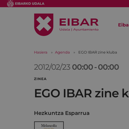
Eiba
Hasiera
Agenda
EGO IBAR zine kluba
2012/02/23
00:00
-
00:00
ZINEA
EGO IBAR zine k
Hezkuntza Esparrua