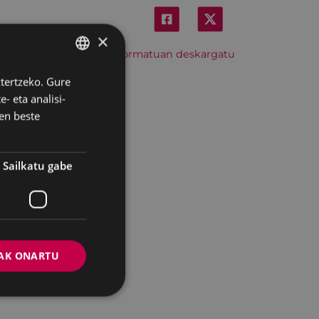
×
Hitzordu hau iCal formatuan deskargatu
ztertzeko. Gure
BASQUE
- eta analisi-
SPANISH
en beste
Sailkatu gabe
AK ONARTU