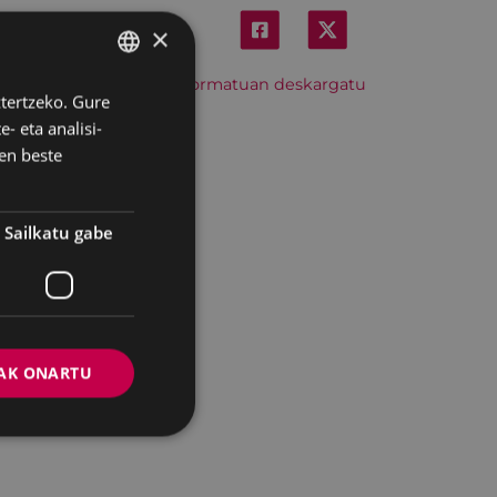
×
Hitzordu hau iCal formatuan deskargatu
ztertzeko. Gure
BASQUE
- eta analisi-
SPANISH
en beste
Sailkatu gabe
AK ONARTU