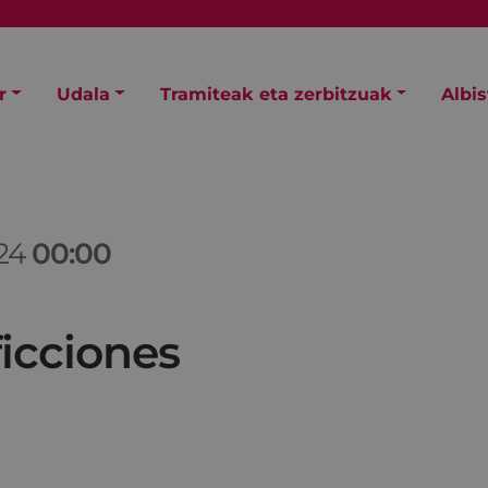
r
Udala
Tramiteak eta zerbitzuak
Albi
/24
00:00
ficciones