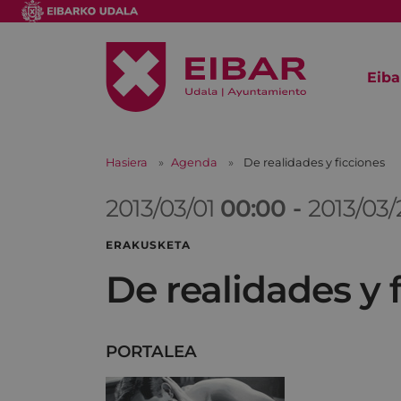
Eiba
Hasiera
Agenda
De realidades y ficciones
2013/03/01
00:00
-
2013/03
ERAKUSKETA
De realidades y 
PORTALEA