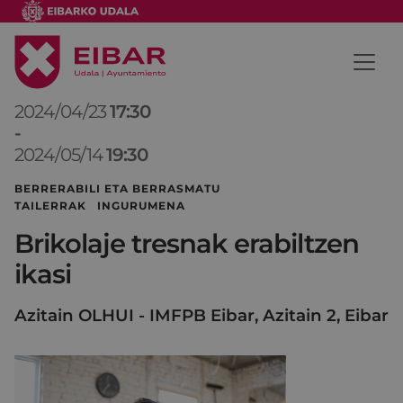
2024/04/23
17:30
-
2024/05/14
19:30
BERRERABILI ETA BERRASMATU
TAILERRAK INGURUMENA
Brikolaje tresnak erabiltzen
ikasi
Azitain OLHUI - IMFPB Eibar, Azitain 2, Eibar