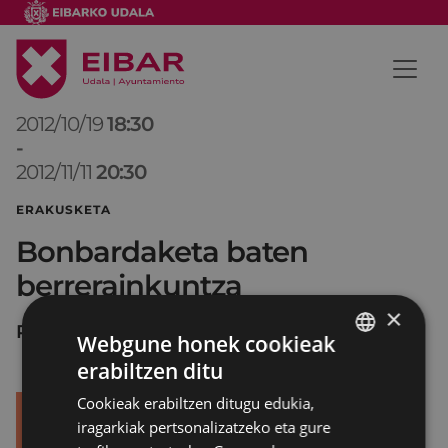
2012/10/19
18:30
-
2012/11/11
20:30
ERAKUSKETA
Bonbardaketa baten
berrerainkuntza
×
PORTALEA
Webgune honek cookieak
erabiltzen ditu
BASQUE
Cookieak erabiltzen ditugu edukia,
SPANISH
iragarkiak pertsonalizatzeko eta gure