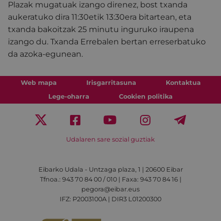
Plazak mugatuak izango direnez, bost txanda
aukeratuko dira 11:30etik 13:30era bitartean, eta
txanda bakoitzak 25 minutu inguruko iraupena
izango du. Txanda Errebalen bertan erreserbatuko
da azoka-egunean.
Web mapa
Irisgarritasuna
Kontaktua
Lege-oharra
Cookien politika
Udalaren sare sozial guztiak
Eibarko Udala - Untzaga plaza, 1 | 20600 Eibar
Tfnoa.: 943 70 84 00 / 010 | Faxa: 943 70 84 16 |
pegora@eibar.eus
IFZ: P2003100A | DIR3 L01200300