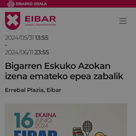
2024/05/31
13:55
-
2024/06/11
23:55
Bigarren Eskuko Azokan
izena emateko epea zabalik
Errebal Plazia, Eibar