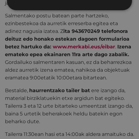
jasotzera.
Salmentako postu batean parte hartzeko,
ezinbestekoa da aurretik erreserba egitea eta
adinez nagusia izatea. Z
ita 943670249 telefonora
deituz edo honako estekan dagoen formularioa
betez hartuko da:
www.merkabi.eus/eibar
.
Izena
emateko epea ekainaren 11ra arte dago zabalik.
Gordailuko salmentaren kasuan, ez da beharrezkoa
aldez aurretik izena ematea, nahikoa da objektuak
eramatea 9:00etatik 10:00etara bitartean.
Bestalde,
haurrentzako tailer bat
ere izango da,
material birziklatuekin etxe argidun bat egiteko.
Tailerra 3 eta 12 urte bitarteko umeentzat izango da,
baina 5 urtetik beherakoek heldu batekin egon
beharko dute.
Tailerra 11:30ean hasi eta 14:00ak aldera amaituko da.