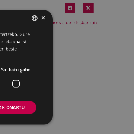
×
Hitzordu hau iCal formatuan deskargatu
ztertzeko. Gure
BASQUE
- eta analisi-
SPANISH
en beste
Sailkatu gabe
AK ONARTU