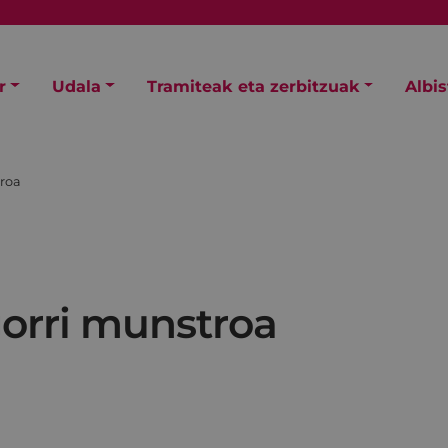
r
Udala
Tramiteak eta zerbitzuak
Albi
roa
orri munstroa