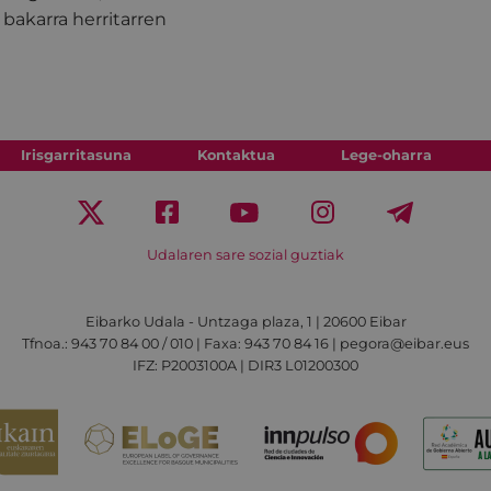
bakarra herritarren
Irisgarritasuna
Kontaktua
Lege-oharra
Udalaren sare sozial guztiak
Eibarko Udala - Untzaga plaza, 1 | 20600 Eibar
Tfnoa.: 943 70 84 00 / 010 | Faxa: 943 70 84 16 | pegora@eibar.eus
IFZ: P2003100A | DIR3 L01200300