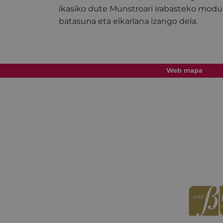
ikasiko dute Munstroari irabasteko modu 
batasuna eta elkarlana izango dela.
Web mapa