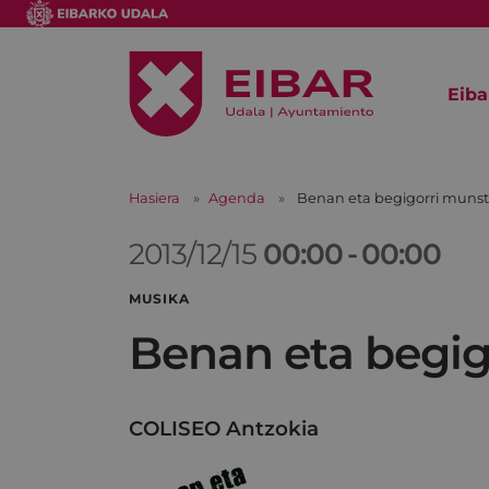
Eiba
Hasiera
Agenda
Benan eta begigorri munst
2013/12/15
00:00
-
00:00
MUSIKA
Benan eta begig
COLISEO Antzokia