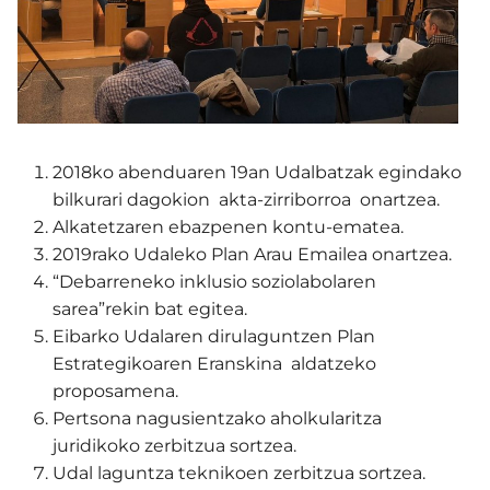
2018ko abenduaren 19an Udalbatzak egindako
bilkurari dagokion akta-zirriborroa onartzea.
Alkatetzaren ebazpenen kontu-ematea.
2019rako Udaleko Plan Arau Emailea onartzea.
“Debarreneko inklusio soziolabolaren
sarea”rekin bat egitea.
Eibarko Udalaren dirulaguntzen Plan
Estrategikoaren Eranskina aldatzeko
proposamena.
Pertsona nagusientzako aholkularitza
juridikoko zerbitzua sortzea.
Udal laguntza teknikoen zerbitzua sortzea.