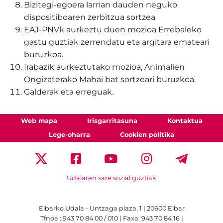
Bizitegi-egoera larrian dauden neguko
dispositiboaren zerbitzua sortzea
EAJ-PNVk aurkeztu duen mozioa Errebaleko
gastu guztiak zerrendatu eta argitara emateari
buruzkoa.
Irabazik aurkeztutako mozioa, Animalien
Ongizaterako Mahai bat sortzeari buruzkoa.
Galderak eta erreguak.
Web mapa
Irisgarritasuna
Kontaktua
Lege-oharra
Cookien politika
Udalaren sare sozial guztiak
Eibarko Udala - Untzaga plaza, 1 | 20600 Eibar
Tfnoa.: 943 70 84 00 / 010 | Faxa: 943 70 84 16 |