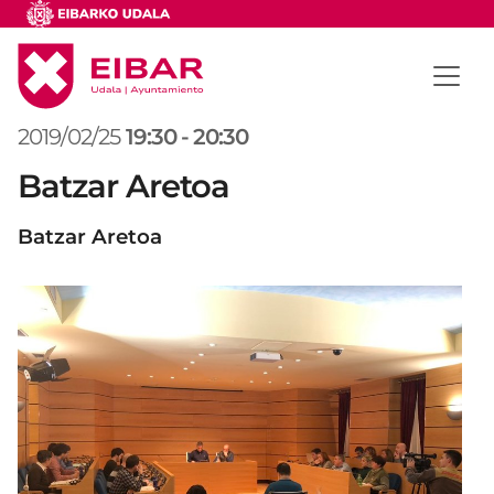
2019/02/25
19:30
-
20:30
Batzar Aretoa
Batzar Aretoa