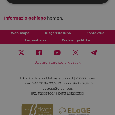
Informazio gehiago
hemen.
Web mapa
Irisgarritasuna
Kontaktua
Lege-oharra
Cookien politika
Udalaren sare sozial guztiak
Eibarko Udala - Untzaga plaza, 1 | 20600 Eibar
Tfnoa.: 943 70 84 00 / 010 | Faxa: 943 70 84 16 |
pegora@eibar.eus
IFZ: P2003100A | DIR3 L01200300