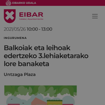
2021/05/26
10:00
-
13:00
INGURUMENA
Balkoiak eta leihoak
edertzeko 3.lehiaketarako
lore banaketa
Untzaga Plaza