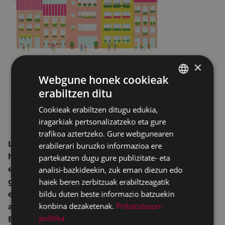
×
Webgune honek cookieak
erabiltzen ditu
BASQUE
Cookieak erabiltzen ditugu edukia,
SPANISH
iragarkiak pertsonalizatzeko eta gure
trafikoa aztertzeko. Gure webgunearen
Lehiaketa honen helburua da, herritarren parte-
erabilerari buruzko informazioa ere
hartzearen bidez, Eibarko ingurumen kalitatea
partekatzen dugu gure publizitate- eta
eta itxura hobetzea, eta landareei eta loreei
analisi-bazkideekin, zuk eman diezun edo
haiek beren zerbitzuak erabiltzeagatik
garrantzia emanez, herrigune atseginagoa eta
bildu duten beste informazio batzuekin
ederragoa lortzea, eta bide batez, herritarren
konbina dezaketenak.
Pribatutasun-
artean, landareak zaintzeko ohitura zabaltzea.
politika
Eibarren ez ezik, Elgoibarren eta Ermuan ere