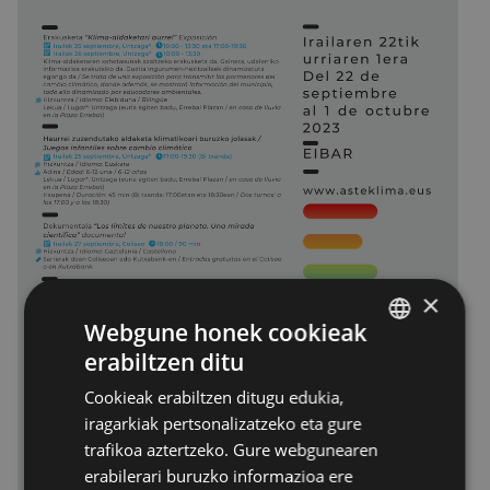
×
Webgune honek cookieak
erabiltzen ditu
BASQUE
Cookieak erabiltzen ditugu edukia,
SPANISH
iragarkiak pertsonalizatzeko eta gure
trafikoa aztertzeko. Gure webgunearen
erabilerari buruzko informazioa ere