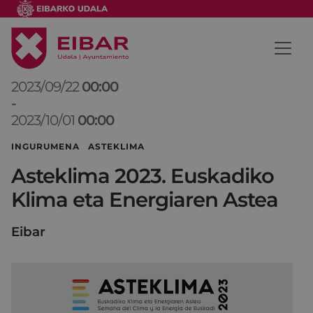
2023/09/22
00:00
-
2023/10/01
00:00
INGURUMENA ASTEKLIMA
Asteklima 2023. Euskadiko
Klima eta Energiaren Astea
Eibar